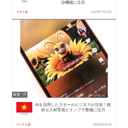
渉機能に注目
ラオス発
2025年7月25日
家電・IT
AIを活用したスモールビジネスが活況！政
府も人材育成とインフラ整備に注力
ベトナム発
2025年3月4日