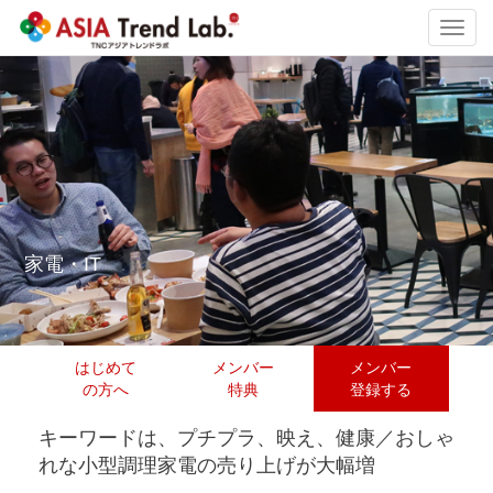
Toggl
navig
家電・IT
はじめて
メンバー
メンバー
の方へ
特典
登録する
キーワードは、プチプラ、映え、健康／おしゃ
れな小型調理家電の売り上げが大幅増