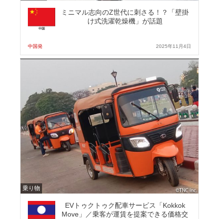
ミニマル志向のZ世代に刺さる！？「壁掛
け式洗濯乾燥機」が話題
中国発
2025年11月4日
乗り物
EVトゥクトゥク配車サービス「Kokkok
Move」／乗客が運賃を提案できる価格交