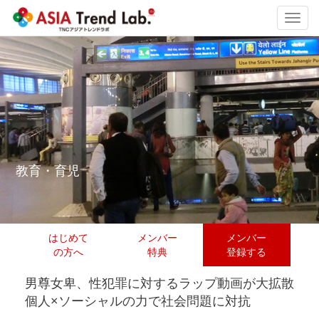
Toggl
navig
教育・育児
はじめて
メンバー
メンバー
の方へ
特典
登録する
男尊女卑、性犯罪に対するラップ動画が大拡散
個人×ソーシャルの力で社会問題に対抗