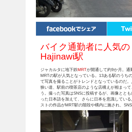
バイク通勤者に人気の
Hajinawi駅
ジャカルタに地下鉄
MRT
が開通して約9か月。通
MRTの駅が人気となっている。13ある駅のうち
て写真を撮ることがトレンドとなっているのだ。
狭い道、駅前の喫茶店のような店構えが相まって
う。撮った写真はSNSに投稿するが、画像とと
った日本語を加えて、さらに日本を意識している
ストの作品がMRT駅の階段や構内に施され、SN