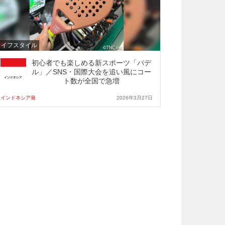
ライフスタイル
初心者でも楽しめる新スポーツ「パデ
ル」／SNS・国際大会を追い風にコー
ト数が全国で急増
インドネシア発
2026年3月27日