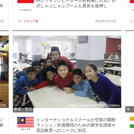
IHクッキングヒーターが富裕層に人気／日
木
式しゃぶしゃぶブームも普及を後押し
9日
インドネシア発
2016年1月13日
イ
教育・育児
食・
ジ
インターナショナルスクールが空前の開校
家
ラッシュ／外貨獲得のための留学生誘致や
英語教育へのニーズに対応