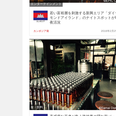
エンターテインメント
若い富裕層を刺激する新興エリア「ダイ
モンドアイランド」のナイトスポットが
夜活況
カンボジア発
2016年2月2
食・飲料