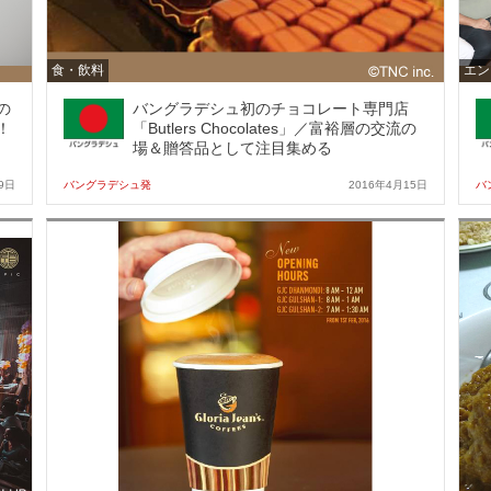
食・飲料
エン
の
バングラデシュ初のチョコレート専門店
！
「Butlers Chocolates」／富裕層の交流の
場＆贈答品として注目集める
9日
バングラデシュ発
2016年4月15日
バ