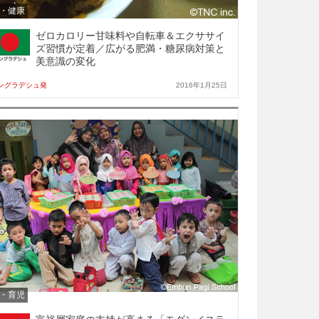
・健康
ゼロカロリー甘味料や自転車＆エクササイ
ズ習慣が定着／広がる肥満・糖尿病対策と
美意識の変化
ングラデシュ発
2016年1月25日
・育児