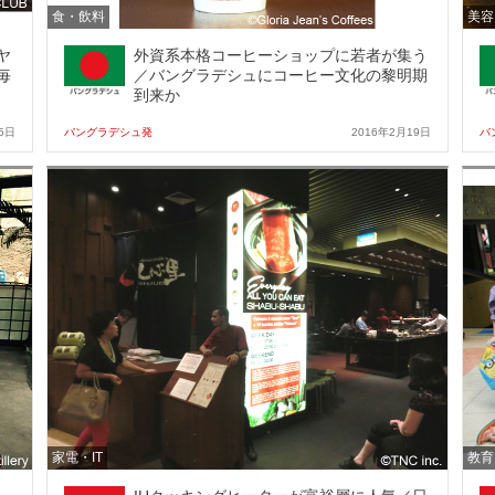
食・飲料
美容
ヤ
外資系本格コーヒーショップに若者が集う
毎
／バングラデシュにコーヒー文化の黎明期
到来か
5日
バングラデシュ発
2016年2月19日
バ
家電・IT
教育