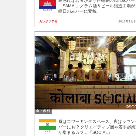
高感度な若者が集う路地裏の隠れ家バー
「SAMAI」／ラム酒＆ビール醸造工場が
曜日のみバーに変貌
カンボジア発
2016年1月1
食・飲料
昼はコワーキングスペース、夜はラウン
バーにも!? クリエイティブ層や若手起業
が集まるカフェ「SOCIAL」