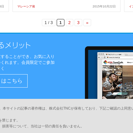
8日
マレーシア発
2015年10月22日
イ
1 / 3
1
2
3
»
覧することができ、お気に入り
つくれます。会員限定でご参加
しく
）はこちら
。本サイトの記事の著作権は、株式会社TNCが保有しており、下記ご確認の上同意
を禁じます。
、損害等について、当社は一切の責任を負いません。