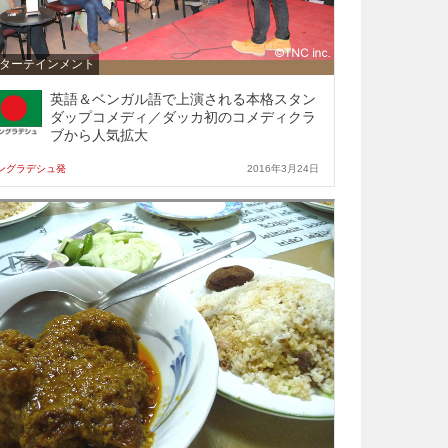
ターテインメント
英語＆ベンガル語で上演される本格スタン
ダップコメディ／ダッカ初のコメディクラ
ブから人気拡大
ングラデシュ発
2016年3月24日