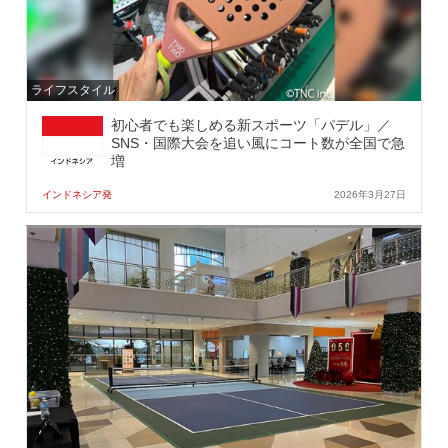
ライフスタイル
初心者でも楽しめる新スポーツ「パデル」／
SNS・国際大会を追い風にコート数が全国で急
増
インドネシア発
2026年3月27日