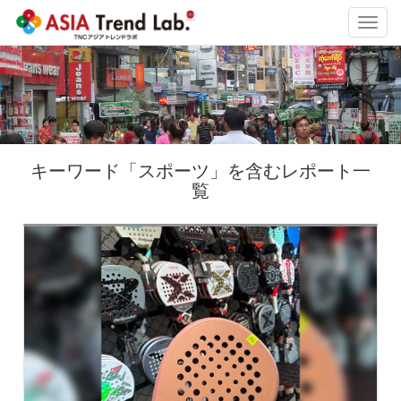
Toggl
navig
キーワード「スポーツ」を含むレポート一
覧