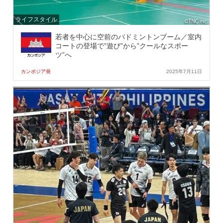
ライフスタイル
若者を中心に空前のバドミントンブーム／室内
コートの登場で”遊び”から”クールなスポー
ツ”へ
カンボジア発
2025年7月11日