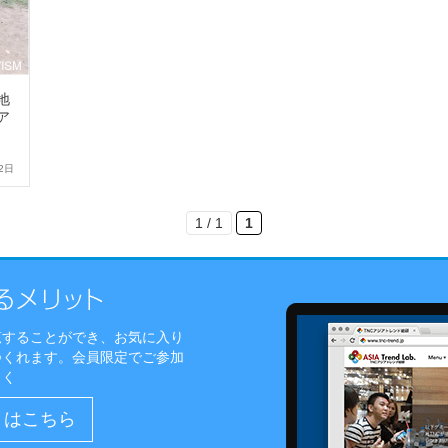
地
ア
2日
1 / 1
1
覧することができ、お気に入り
つくれます。会員限定でご参加
しく
）はこちら