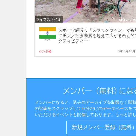
ライフスタイル
スポーツ綱渡り「スラックライン」が各
に拡大／社会階層を超えて広がる画期的
クティビティー
インド発
2015年10月
メンバーになると、過去のアーカイブを制限なく閲
の記事をスクラップして自分だけのデータベースを
いただけるイベントも開催しております。
もっと詳
新規メンバー登録（無料