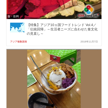
食・飲料
【特集】アジア10ヵ国フードトレンド Vol.4／
「伝統回帰」～生活者ニーズに合わせた食文化
の見直し～
アジア複数国発
2016年11月7日