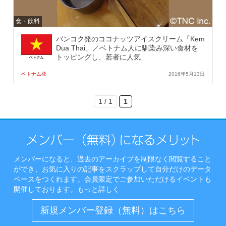
食・飲料
バンコク発のココナッツアイスクリーム「Kem
Dua Thai」／ベトナム人に馴染み深い食材を
トッピングし、若者に人気
ベトナム発
2016年5月13日
1 / 1
1
メンバーになると、過去のアーカイブを制限なく閲覧すること
ができ、お気に入りの記事をスクラップして自分だけのデータ
ベースをつくれます。会員限定でご参加いただけるイベントも
開催しております。
もっと詳しく
新規メンバー登録（無料）はこちら