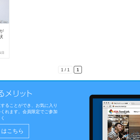
が
状
1日
1 / 1
1
覧することができ、お気に入り
つくれます。会員限定でご参加
しく
）はこちら