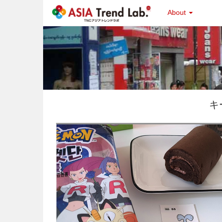
About
キ