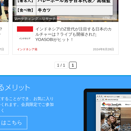
マーケティング・リサーチ
？
インドネシアのZ世代が注目する日本のカ
ン
ルチャーは？ライブも開催された
YOASOBIがヒット！
7日
インドネシア発
2024年8月28日
1 / 1
1
覧することができ、お気に入り
つくれます。会員限定でご参加
しく
）はこちら