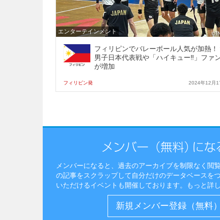
エンターテインメント
フィリピンでバレーボール人気が加熱！
男子日本代表戦や「ハイキュー‼」ファ
が増加
フィリピン発
2024年12月1
メンバーになると、過去のアーカイブを制限なく閲
の記事をスクラップして自分だけのデータベースを
いただけるイベントも開催しております。
もっと詳
新規メンバー登録（無料