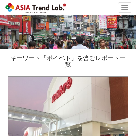
Toggl
navig
キーワード「ポイペト」を含むレポート一
覧