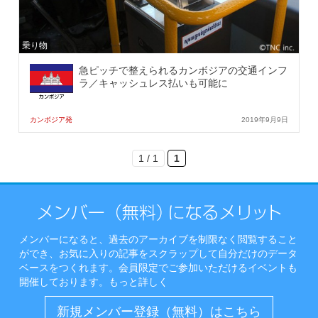
乗り物
急ピッチで整えられるカンボジアの交通インフ
ラ／キャッシュレス払いも可能に
カンボジア発
2019年9月9日
1 / 1
1
メンバーになると、過去のアーカイブを制限なく閲覧すること
ができ、お気に入りの記事をスクラップして自分だけのデータ
ベースをつくれます。会員限定でご参加いただけるイベントも
開催しております。
もっと詳しく
新規メンバー登録（無料）はこちら