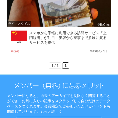
ライフスタイル
スマホから手軽に利用できる訪問サービス「上
門経済」が注目！美容から家事まで多岐に渡る
サービスを提供
中国発
2023年8月8日
1 / 1
1
メンバーになると、過去のアーカイブを制限なく閲覧すること
ができ、お気に入りの記事をスクラップして自分だけのデータ
ベースをつくれます。会員限定でご参加いただけるイベントも
開催しております。
もっと詳しく