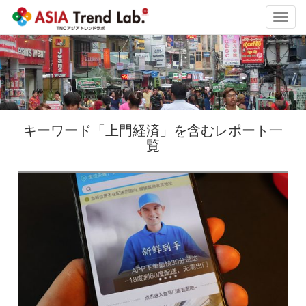
Toggl
navig
キーワード「上門経済」を含むレポート一
覧