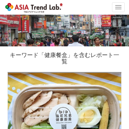
Toggl
navig
キーワード「健康餐盒」を含むレポート一
覧