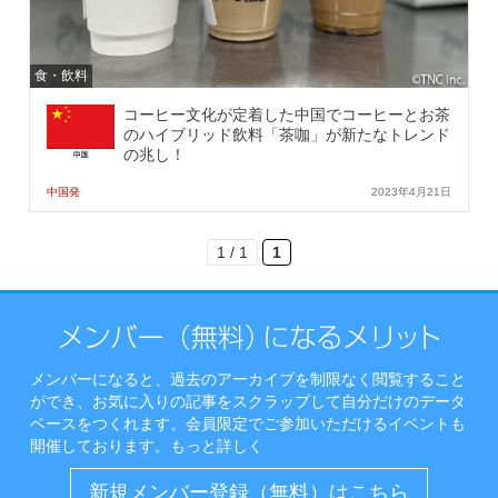
食・飲料
コーヒー文化が定着した中国でコーヒーとお茶
のハイブリッド飲料「茶咖」が新たなトレンド
の兆し！
中国発
2023年4月21日
1 / 1
1
メンバーになると、過去のアーカイブを制限なく閲覧すること
ができ、お気に入りの記事をスクラップして自分だけのデータ
ベースをつくれます。会員限定でご参加いただけるイベントも
開催しております。
もっと詳しく
新規メンバー登録（無料）はこちら