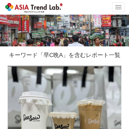
Toggl
navig
キーワード「早C晩A」を含むレポート一覧