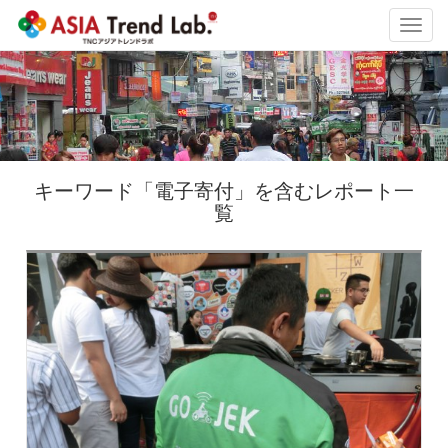
Toggl
navig
キーワード「電子寄付」を含むレポート一
覧