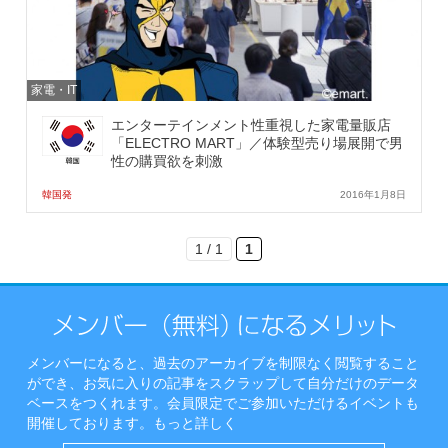
家電・IT
エンターテインメント性重視した家電量販店
「ELECTRO MART」／体験型売り場展開で男
性の購買欲を刺激
韓国発
2016年1月8日
1 / 1
1
メンバーになると、過去のアーカイブを制限なく閲覧すること
ができ、お気に入りの記事をスクラップして自分だけのデータ
ベースをつくれます。会員限定でご参加いただけるイベントも
開催しております。
もっと詳しく