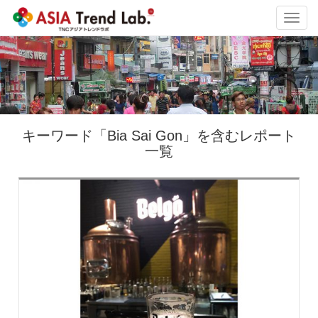
Toggl
navig
キーワード「Bia Sai Gon」を含むレポート
一覧