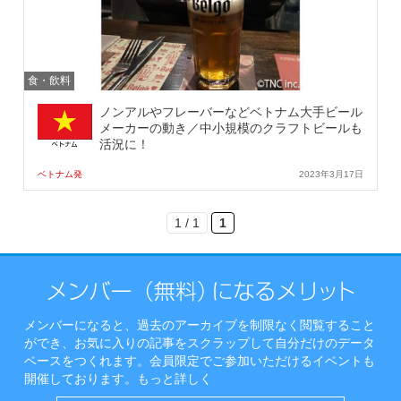
食・飲料
ノンアルやフレーバーなどベトナム大手ビール
メーカーの動き／中小規模のクラフトビールも
活況に！
ベトナム発
2023年3月17日
1 / 1
1
メンバーになると、過去のアーカイブを制限なく閲覧すること
ができ、お気に入りの記事をスクラップして自分だけのデータ
ベースをつくれます。会員限定でご参加いただけるイベントも
開催しております。
もっと詳しく