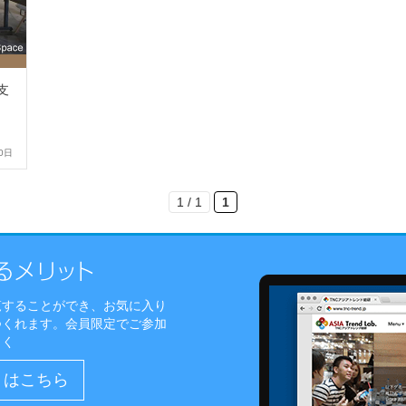
支
0日
1 / 1
1
覧することができ、お気に入り
つくれます。会員限定でご参加
しく
）はこちら