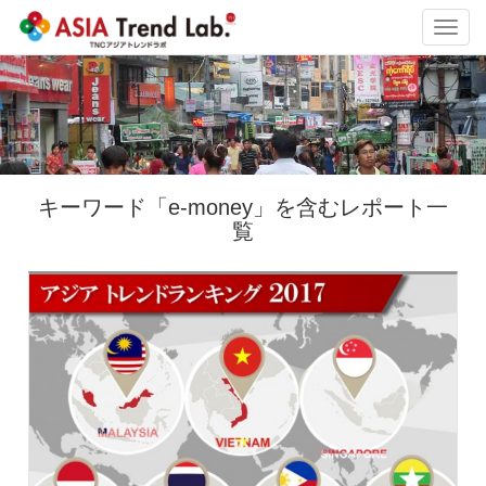
Toggl
navig
キーワード「e-money」を含むレポート一
覧