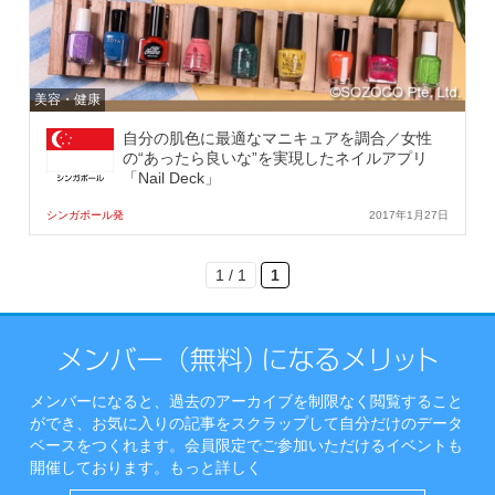
美容・健康
自分の肌色に最適なマニキュアを調合／女性
の“あったら良いな”を実現したネイルアプリ
「Nail Deck」
シンガポール発
2017年1月27日
1 / 1
1
メンバーになると、過去のアーカイブを制限なく閲覧すること
ができ、お気に入りの記事をスクラップして自分だけのデータ
ベースをつくれます。会員限定でご参加いただけるイベントも
開催しております。
もっと詳しく