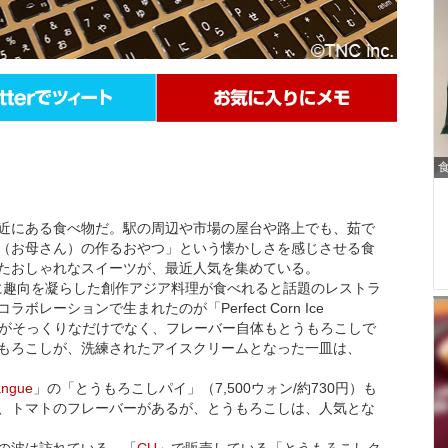
近にある食べ物だ。駅の周辺や市場の屋台や路上でも、茹で
（お母さん）の作るおやつ」という懐かしさを感じさせる食
たおしゃれなスイーツが、最近人気を集めている。
に趣向を凝らした創作アジア料理が食べれると話題のレストラ
ボレーションで生まれたのが「Perfect Corn Ice
だ。見た目がそっくりなだけでなく、フレーバー自体もとうもろこしで
もろこしが、洗練されたアイスクリームとなった一皿は、
angue
」の「とうもろこしパイ」（7,500ウォン/約730円）も
、トマトのフレーバーがあるが、とうもろこしは、人気とな
の波は訪れている。「
CU
」で販売している「とうもろこしク