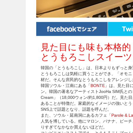
見た目にも味も本格的
とうもろこしスイーツ
韓国の「とうもろこし」は、日本よりもずっと身
とうもろこしは気軽に買うことができ、「オモニ
材だ。そんな庶民的なとうもろこしをアレンジし
韓国ソウル・江南にある「
BONTE
」は、見た目
ン。韓国の著名なアーティストJooHa SIM氏とのコラ
Cream」（18,000ウォン/約1,800円）
あることが特徴だ。家庭的なイメージの強いとう
SNS上で話題となり、話題を呼んだ。
また、ソウル・延南洞にあるカフェ「
Parole & L
人気を博している。他にマロン、バナナ、ピーチ
りすぎてなかなか買えないほどだ。
コンビニエンスストアでも、とうもろこしブーム