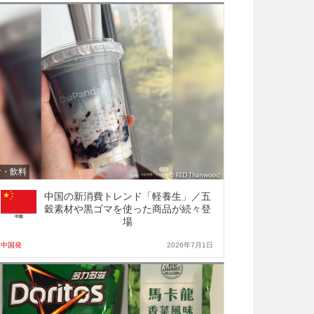
食・飲料
中国の新消費トレンド「軽養生」／五
穀素材や黒ゴマを使った商品が続々登
場
中国発
2026年7月1日