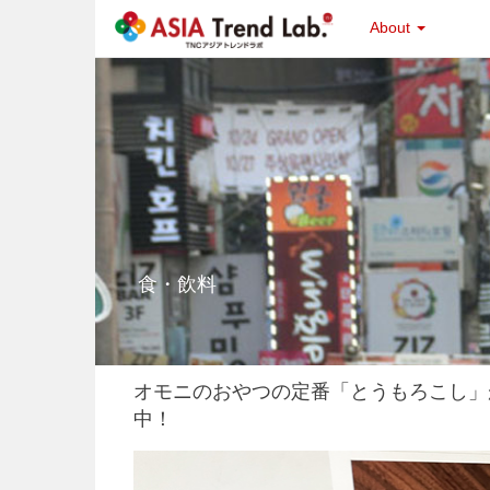
About
食・飲料
オモニのおやつの定番「とうもろこし」
中！