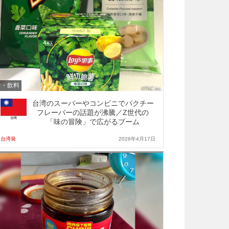
食・飲料
台湾のスーパーやコンビニでパクチー
フレーバーの話題が沸騰／Z世代の
「味の冒険」で広がるブーム
台湾発
2026年4月17日