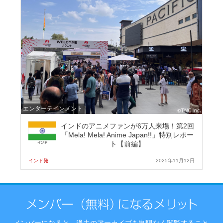
エンターテインメント
インドのアニメファンが6万人来場！第2回
「Mela! Mela! Anime Japan!!」特別レポー
ト【前編】
インド発
2025年11月12日