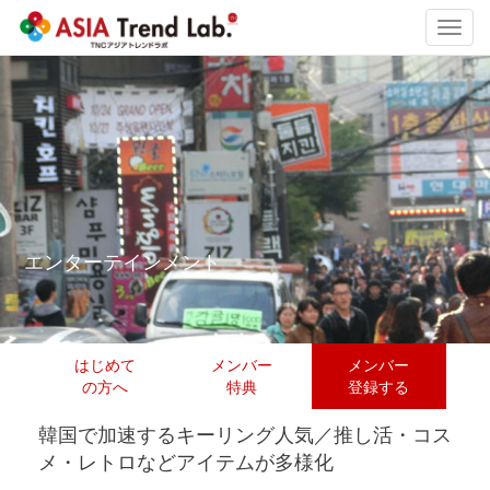
Toggl
navig
エンターテインメント
はじめて
メンバー
メンバー
の方へ
特典
登録する
韓国で加速するキーリング人気／推し活・コス
メ・レトロなどアイテムが多様化