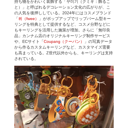
持ち物をかわいく装飾する「꾸미기（クミギ：飾るこ
と）」と呼ばれるデコレーション文化の広がりが、こ
の人気を後押ししている。2024年にはコスメブランド
「
퓌（fwee）
」がポップアップでリップバーム型キー
リングを特典として提供するなど、コスメ分野などに
もキーリングを活用した施策が増加。さらに「無印良
品」カンナム店のオリジナルキーリング制作サービス
や、ECサイト「
Coupang（クーパン）
」の写真データ
から作るカスタムキーリングなど、カスタマイズ需要
も高まっている。Z世代以外からも、キーリングは支持
されている。