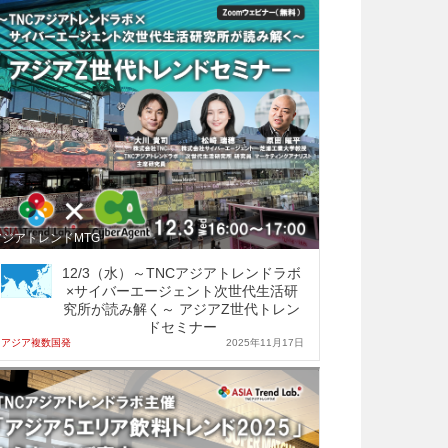
アジアトレンドMTG
12/3（水）～TNCアジアトレンドラボ
×サイバーエージェント次世代生活研
究所が読み解く～ アジアZ世代トレン
ドセミナー
アジア複数国発
2025年11月17日