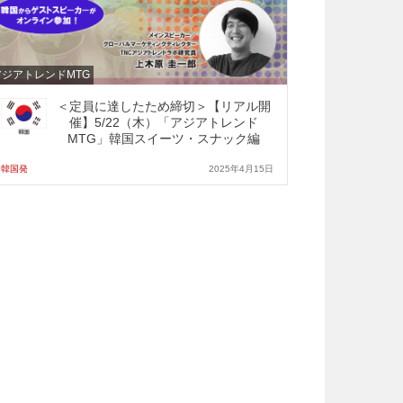
アジアトレンドMTG
＜定員に達したため締切＞【リアル開
催】5/22（木）「アジアトレンド
MTG」韓国スイーツ・スナック編
韓国発
2025年4月15日