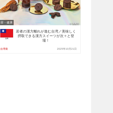
美容・健康
若者の漢方離れが進む台湾／美味しく
摂取できる漢方スイーツが次々と登
場！
台湾発
2025年10月21日