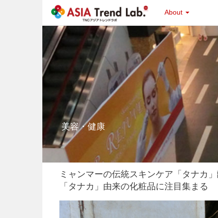
About
美容・健康
ミャンマーの伝統スキンケア「タナカ」
「タナカ」由来の化粧品に注目集まる