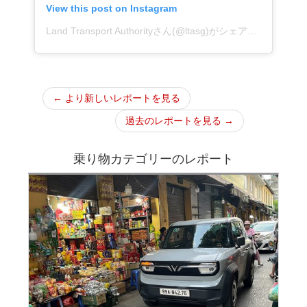
View this post on Instagram
Land Transport Authorityさん(@ltasg)がシェアした投稿
–
2
← より新しいレポートを見る
過去のレポートを見る →
乗り物カテゴリーのレポート