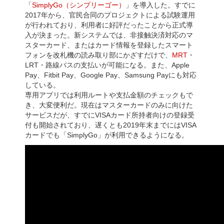
「
SimplyGo（シンプリーゴー）
」を導入した。すでに
2017年から、官民合同のプロジェクトによる試験運用
が行われており、利用者に好評だったことから正式導
入が決まった。新システムでは、非接触決済対応のマ
スターカード、またはカード情報を登録したスマート
フォンを改札機の読み取り部にかざすだけで、
MRT
・
LRT・路線バスの支払いが可能になる。また、Apple
Pay、Fitbit Pay、Google Pay、Samsung Payにも対応
している。
専用アプリでは利用ルートや支払金額のチェックもで
き、大変便利だ。現在はマスターカードのみに向けた
サービスだが、すでにVISAカード所持者向けの登録受
付も開始されており、遅くとも2019年末までにはVISA
カードでも「SimplyGo」が利用できるようになる。