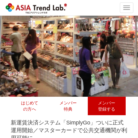
Toggl
navig
乗り物
はじめて
メンバー
メンバー
の方へ
特典
登録する
新運賃決済システム「SimplyGo」ついに正式
運用開始／マスターカードで公共交通機関が利