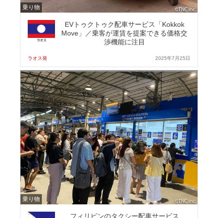
乗り物
EVトゥクトゥク配車サービス「Kokkok
Move」／乗客が運賃を提案できる価格交
渉機能に注目
ラオス発
2025年7月25日
乗り物
フィリピンのタクシー配車サービス