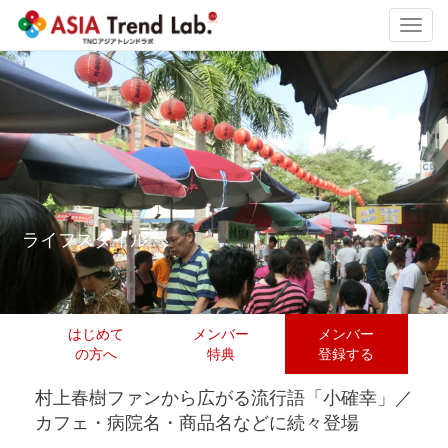
Toggl
navig
ライフスタイル
はじめて
メンバー
メンバー
の方へ
特典
登録する
村上春樹ファンから広がる流行語「小確幸」／
カフェ・病院名・商品名などに続々登場