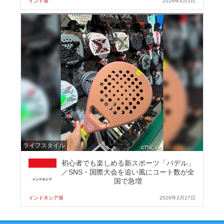
インド発
2026年4月3日
ライフスタイル
初心者でも楽しめる新スポーツ「パデル」
／SNS・国際大会を追い風にコート数が全
国で急増
インドネシア発
2026年3月27日