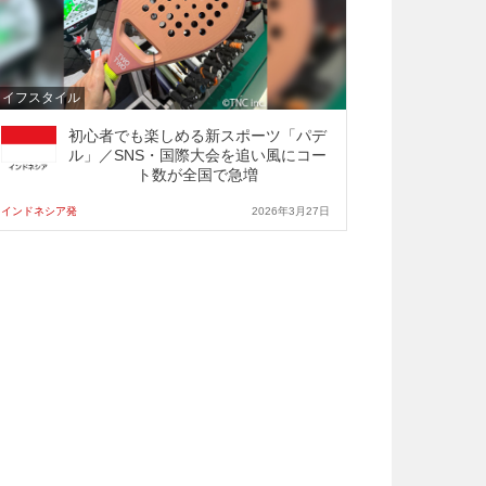
ライフスタイル
初心者でも楽しめる新スポーツ「パデ
ル」／SNS・国際大会を追い風にコー
ト数が全国で急増
インドネシア発
2026年3月27日