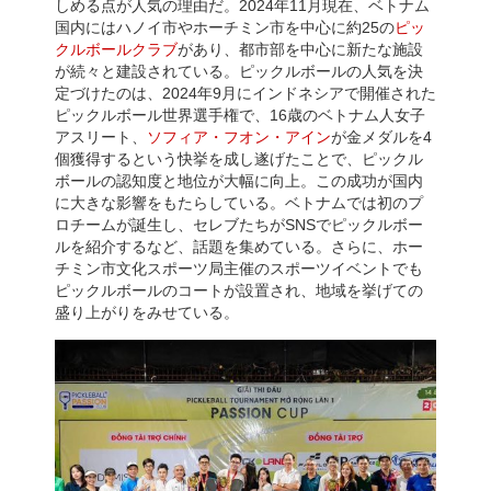
しめる点が人気の理由だ。2024年11月現在、ベトナム
国内にはハノイ市やホーチミン市を中心に約25の
ピッ
クルボールクラブ
があり、都市部を中心に新たな施設
が続々と建設されている。ピックルボールの人気を決
定づけたのは、2024年9月にインドネシアで開催された
ピックルボール世界選手権で、16歳のベトナム人女子
アスリート、
ソフィア・フオン・アイン
が金メダルを4
個獲得するという快挙を成し遂げたことで、ピックル
ボールの認知度と地位が大幅に向上。この成功が国内
に大きな影響をもたらしている。ベトナムでは初のプ
ロチームが誕生し、セレブたちがSNSでピックルボー
ルを紹介するなど、話題を集めている。さらに、ホー
チミン市文化スポーツ局主催のスポーツイベントでも
ピックルボールのコートが設置され、地域を挙げての
盛り上がりをみせている。