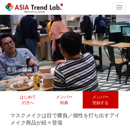
Toggl
navig
美容・健康
はじめて
メンバー
メンバー
の方へ
特典
登録する
マスクメイクは目で勝負／個性を打ち出すアイ
メイク商品が続々登場