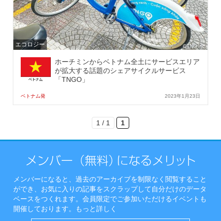
エコロジー
ホーチミンからベトナム全土にサービスエリア
が拡大する話題のシェアサイクルサービス
「TNGO」
ベトナム発
2023年1月23日
1 / 1
1
メンバーになると、過去のアーカイブを制限なく閲覧すること
ができ、お気に入りの記事をスクラップして自分だけのデータ
ベースをつくれます。会員限定でご参加いただけるイベントも
開催しております。
もっと詳しく