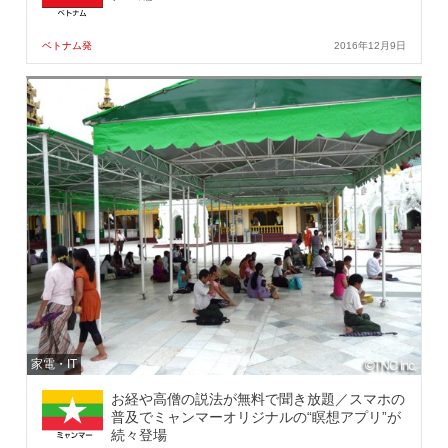
ベトナム発
2016年12月9日
家電・IT
お経や高僧の説法が無料で聞き放題／スマホの
普及でミャンマーオリジナルの“瞑想アプリ”が
続々登場