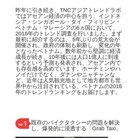
昨年に引き続き、TNCアジアトレンドラボ
ではアセアン経済の中心を担う、インドネ
シア・シンガポール・タイ・フィリピン・
ベトナム・マレーシアの6ヵ国において、
2016年のトレンド調査を行いました。まず
最初に紹介するのは、 5年ぶりの党大会が
開催され、政府の体制も刷新し、変化の年
となったベトナム。数年前から堅調に経済
成長が続き、10年後には人口1億人に到達
するという予測も発表され、アセアン内で
も存在感を高めています。ホーチミンやハ
ノイだけでなく、ダナンやニャチャンな
ど、近年は人気観光地として地方都市も世
界中から注目されている、ベトナムの2016
年のトレンドランキングをお届けします。
既存のバイクタクシーの問題を解決
し、爆発的に浸透する「Grab Taxi」