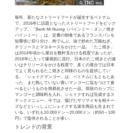
毎年、新たなストリートフードが誕生するベトナム
で、2016年に話題となったストリートフードをピック
アップ。「Banh Mi Nuong（バインミー・ヌン／焼き
バインミー）」は、定番の朝食であるフランスパンを
短冊状に切り分け、肉でんぶ、油で炒めた万能ねぎ、
チリソースとマヨネーズをかけた一品。「たこ焼き」
は2014年頃から屋台を数軒見かける程度であったが、
2016年に入って爆発的に流行。日本のたこ焼きとの違
いはチリソースをかける程度で、多くの屋台では日本
でよく見られるたこ焼きと同様のものを提供してい
る。「シェイクマンゴー」は、ベトナムにもともとあ
った、まだ熟していない青いマンゴーに塩をつけて食
べるというものを簡易化させた一品。筒状のカップに
マンゴーと調味料を入れ、シェイクすれば完成するス
ナックメニュー。今では、揚げたサツマイモを粉チー
ズなどといっしょにシェイクする派生商品も生まれて
いる。いずれも10,000ドン～20,000ドン（約50～100
円）で提供されることが多い。
トレンドの背景