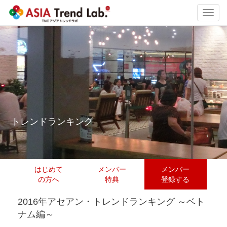
Toggl
navig
トレンドランキング
はじめて
メンバー
メンバー
の方へ
特典
登録する
2016年アセアン・トレンドランキング ～ベト
ナム編～