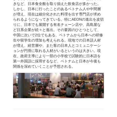
きなど、日本食全般を取り揃えた飲食店が多かった。
しかし、日本に行ったことのあるベトナム人や中間層
が増え、現在は細分化された料理を出す専門店が求め
られるようになってきている。特にAEONの進出を皮切
りに、日本でも展開する有名チェーン店や、高島屋な
ど日系企業が続々と進出。その要因のひとつとして、
中国に次いで2位でもある、ベトナムから日本への研修
生や留学生の増加も考えられる。現地での日本語人材
が増え、経営層や、また客の日本人とコミュニケーシ
ョンが円滑に取れる人材がいるというのは大きい。現
在、政府主導により一部の小学校で試験的に日本語を
第一外国語に採用するなど、ベトナムと日本が今後も
関係を深めていくことが予想される。