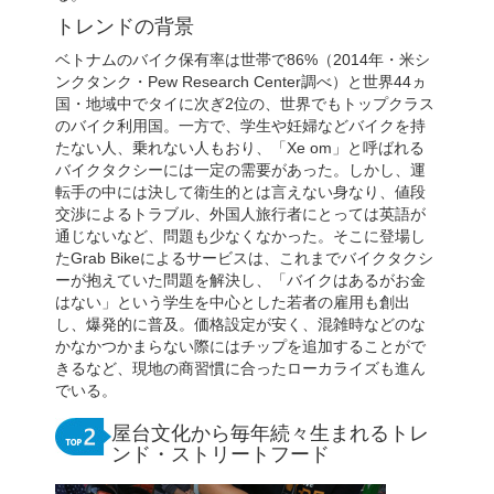
トレンドの背景
ベトナムのバイク保有率は世帯で86%（2014年・米シ
ンクタンク・Pew Research Center調べ）と世界44ヵ
国・地域中でタイに次ぎ2位の、世界でもトップクラス
のバイク利用国。一方で、学生や妊婦などバイクを持
たない人、乗れない人もおり、「Xe om」と呼ばれる
バイクタクシーには一定の需要があった。しかし、運
転手の中には決して衛生的とは言えない身なり、値段
交渉によるトラブル、外国人旅行者にとっては英語が
通じないなど、問題も少なくなかった。そこに登場し
たGrab Bikeによるサービスは、これまでバイクタクシ
ーが抱えていた問題を解決し、「バイクはあるがお金
はない」という学生を中心とした若者の雇用も創出
し、爆発的に普及。価格設定が安く、混雑時などのな
かなかつかまらない際にはチップを追加することがで
きるなど、現地の商習慣に合ったローカライズも進ん
でいる。
屋台文化から毎年続々生まれるトレ
ンド・ストリートフード