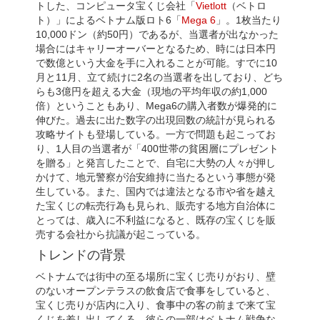
トした、コンピュータ宝くじ会社「
Vietlott
（ベトロ
ト）」によるベトナム版ロト6「
Mega 6
」。1枚当たり
10,000ドン（約50円）であるが、当選者が出なかった
場合にはキャリーオーバーとなるため、時には日本円
で数億という大金を手に入れることが可能。すでに10
月と11月、立て続けに2名の当選者を出しており、どち
らも3億円を超える大金（現地の平均年収の約1,000
倍）ということもあり、Mega6の購入者数が爆発的に
伸びた。過去に出た数字の出現回数の統計が見られる
攻略サイトも登場している。一方で問題も起こってお
り、1人目の当選者が「400世帯の貧困層にプレゼント
を贈る」と発言したことで、自宅に大勢の人々が押し
かけて、地元警察が治安維持に当たるという事態が発
生している。また、国内では違法となる市や省を越え
た宝くじの転売行為も見られ、販売する地方自治体に
とっては、歳入に不利益になると、既存の宝くじを販
売する会社から抗議が起こっている。
トレンドの背景
ベトナムでは街中の至る場所に宝くじ売りがおり、壁
のないオープンテラスの飲食店で食事をしていると、
宝くじ売りが店内に入り、食事中の客の前まで来て宝
くじを差し出してくる。彼らの一部はベトナム戦争な