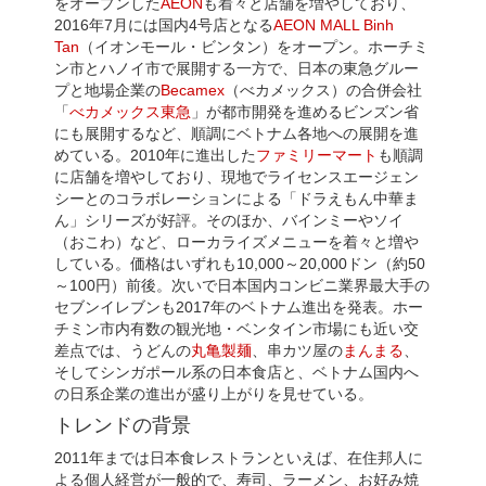
をオープンした
AEON
も着々と店舗を増やしており、
2016年7月には国内4号店となる
AEON MALL Binh
Tan
（イオンモール・ビンタン）をオープン。ホーチミ
ン市とハノイ市で展開する一方で、日本の東急グルー
プと地場企業の
Becamex
（べカメックス）の合併会社
「
べカメックス東急
」が都市開発を進めるビンズン省
にも展開するなど、順調にベトナム各地への展開を進
めている。2010年に進出した
ファミリーマート
も順調
に店舗を増やしており、現地でライセンスエージェン
シーとのコラボレーションによる「ドラえもん中華ま
ん」シリーズが好評。そのほか、バインミーやソイ
（おこわ）など、ローカライズメニューを着々と増や
している。価格はいずれも10,000～20,000ドン（約50
～100円）前後。次いで日本国内コンビニ業界最大手の
セブンイレブンも2017年のベトナム進出を発表。ホー
チミン市内有数の観光地・ベンタイン市場にも近い交
差点では、うどんの
丸亀製麺
、串カツ屋の
まんまる
、
そしてシンガポール系の日本食店と、ベトナム国内へ
の日系企業の進出が盛り上がりを見せている。
トレンドの背景
2011年までは日本食レストランといえば、在住邦人に
よる個人経営が一般的で、寿司、ラーメン、お好み焼