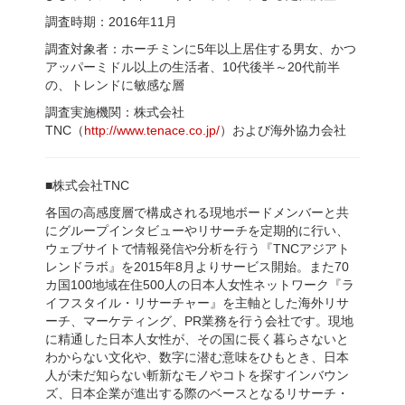
調査時期：2016年11月
調査対象者：ホーチミンに5年以上居住する男女、かつ
アッパーミドル以上の生活者、10代後半～20代前半
の、トレンドに敏感な層
調査実施機関：株式会社
TNC（
http
://www.tenace.co.jp
/
）および海外協力会社
■株式会社TNC
各国の高感度層で構成される現地ボードメンバーと共
にグループインタビューやリサーチを定期的に行い、
ウェブサイトで情報発信や分析を行う『TNCアジアト
レンドラボ』を2015年8月よりサービス開始。また70
カ国100地域在住500人の日本人女性ネットワーク『ラ
イフスタイル・リサーチャー』を主軸とした海外リサ
ーチ、マーケティング、PR業務を行う会社です。現地
に精通した日本人女性が、その国に長く暮らさないと
わからない文化や、数字に潜む意味をひもとき、日本
人が未だ知らない斬新なモノやコトを探すインバウン
ズ、日本企業が進出する際のベースとなるリサーチ・