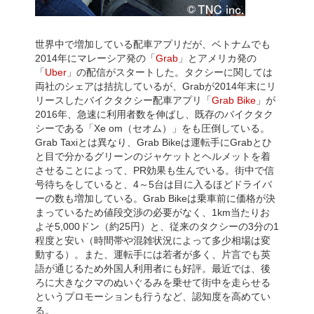
世界中で増加している配車アプリだが、ベトナムでも
2014年にマレーシア発の「
Grab
」とアメリカ発の
「
Uber
」の配信がスタートした。タクシーに関しては
両社のシェアは拮抗しているが、Grabが2014年末にリ
リースしたバイクタクシー配車アプリ「
Grab Bike
」が
2016年、急速に利用者数を伸ばし、既存のバイクタク
シーである「Xe om（セオム）」をも圧倒している。
Grab Taxiとは異なり、Grab Bikeは運転手にGrabとひ
と目で分かるグリーンのジャケットとヘルメットを着
させることによって、PR効果も生んでいる。街中で信
号待ちをしていると、4～5台は目に入るほどドライバ
ーの数も増加している。Grab Bikeは乗車前に価格が決
まっているため値段交渉の必要がなく、1km当たりお
よそ5,000ドン（約25円）と、従来のタクシーの3分の1
程度と安い（時間帯や混雑状況によって多少相場は変
動する）。また、運転手には若者が多く、片言でも英
語が通じるため外国人利用者にも好評。最近では、後
ろに大きなクマのぬいぐるみを乗せて街中を走らせる
というプロモーションも行うなど、認知度を高めてい
る。