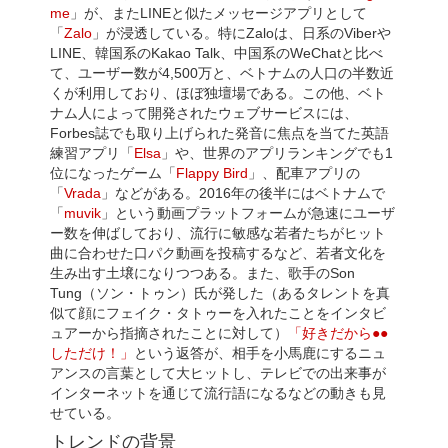
me
」が、またLINEと似たメッセージアプリとして
「
Zalo
」が浸透している。特にZaloは、日系のViberや
LINE、韓国系のKakao Talk、中国系のWeChatと比べ
て、ユーザー数が4,500万と、ベトナムの人口の半数近
くが利用しており、ほぼ独壇場である。この他、ベト
ナム人によって開発されたウェブサービスには、
Forbes誌でも取り上げられた発音に焦点を当てた英語
練習アプリ「
Elsa
」や、世界のアプリランキングでも1
位になったゲーム「
Flappy Bird
」、配車アプリの
「
Vrada
」などがある。2016年の後半にはベトナムで
「
muvik
」という動画プラットフォームが急速にユーザ
ー数を伸ばしており、流行に敏感な若者たちがヒット
曲に合わせた口パク動画を投稿するなど、若者文化を
生み出す土壌になりつつある。また、歌手のSon
Tung（ソン・トゥン）氏が発した（あるタレントを真
似て顔にフェイク・タトゥーを入れたことをインタビ
ュアーから指摘されたことに対して）
「好きだから●●
しただけ！」
という返答が、相手を小馬鹿にするニュ
アンスの言葉として大ヒットし、テレビでの出来事が
インターネットを通じて流行語になるなどの動きも見
せている。
トレンドの背景