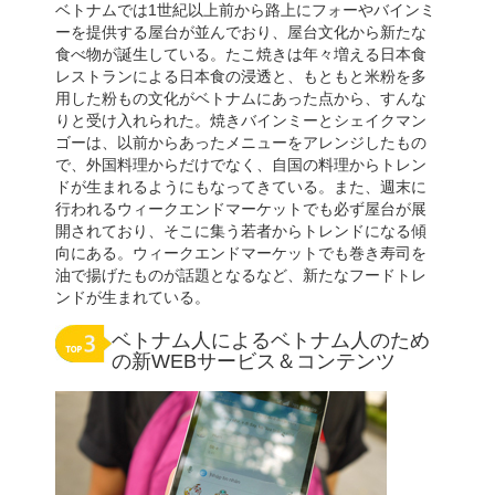
ベトナムでは1世紀以上前から路上にフォーやバインミ
ーを提供する屋台が並んでおり、屋台文化から新たな
食べ物が誕生している。たこ焼きは年々増える日本食
レストランによる日本食の浸透と、もともと米粉を多
用した粉もの文化がベトナムにあった点から、すんな
りと受け入れられた。焼きバインミーとシェイクマン
ゴーは、以前からあったメニューをアレンジしたもの
で、外国料理からだけでなく、自国の料理からトレン
ドが生まれるようにもなってきている。また、週末に
行われるウィークエンドマーケットでも必ず屋台が展
開されており、そこに集う若者からトレンドになる傾
向にある。ウィークエンドマーケットでも巻き寿司を
油で揚げたものが話題となるなど、新たなフードトレ
ンドが生まれている。
ベトナム人によるベトナム人のため
の新WEBサービス＆コンテンツ