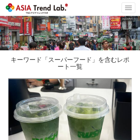
Toggl
navig
キーワード「スーパーフード」を含むレポ
ート一覧