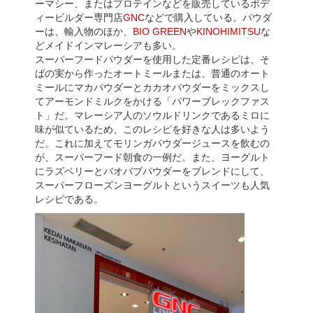
ーマシー、またはプロテインなどを販売しているボデ
ィービルダー専門店
GNC
などで購入している。パウダ
ーは、輸入物のほか、
BIO GREEN
や
KINOHIMITSU
な
どメイドインマレーシアも多い。
スーパーフードパウダーを使用した定番レシピは、そ
ばの実から作ったオートミールまたは、普通のオート
ミールにマカパウダーとカカオパウダーをミックスし
てアーモンドミルクをかける「パワーブレックファス
ト」だ。マレーシア人のソウルドリンクであるミロに
味が似ているため、このレシピを好きな人は多いよう
だ。これに加えてモリンガパウダージュースを飲むの
が、スーパーフード朝食の一例だ。また、ヨーグルト
にラズベリーとバオバブパウダーをブレンドにして、
スーパーフローズンヨーグルトというスイーツも人気
レシピである。