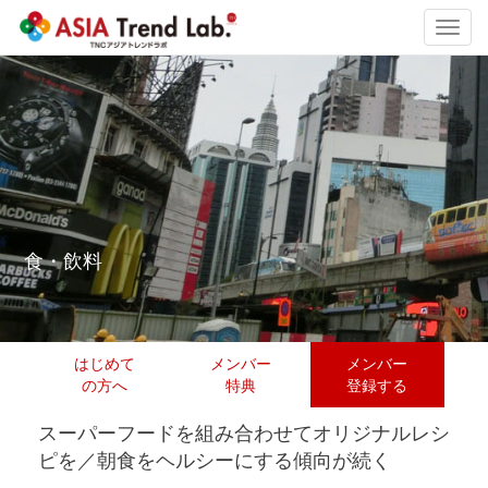
Toggl
navig
食・飲料
はじめて
メンバー
メンバー
の方へ
特典
登録する
スーパーフードを組み合わせてオリジナルレシ
ピを／朝食をヘルシーにする傾向が続く