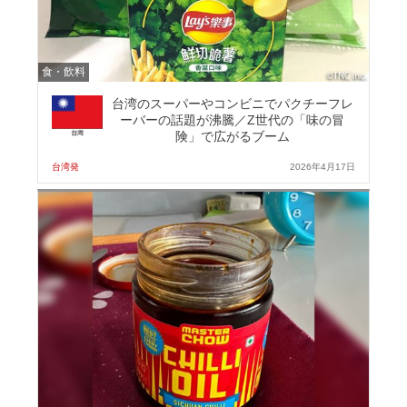
食・飲料
台湾のスーパーやコンビニでパクチーフレ
ーバーの話題が沸騰／Z世代の「味の冒
険」で広がるブーム
台湾発
2026年4月17日