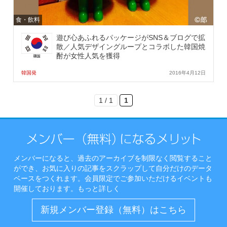
食・飲料
遊び心あふれるパッケージがSNS＆ブログで拡
散／人気デザイングループとコラボした韓国焼
酎が女性人気を獲得
韓国発
2016年4月12日
1 / 1
1
メンバーになると、過去のアーカイブを制限なく閲覧すること
ができ、お気に入りの記事をスクラップして自分だけのデータ
ベースをつくれます。会員限定でご参加いただけるイベントも
開催しております。
もっと詳しく
新規メンバー登録（無料）はこちら