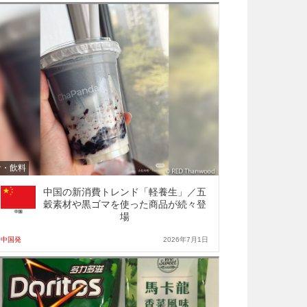
食・飲料
中国の新消費トレンド「軽養生」／五
穀素材や黒ゴマを使った商品が続々登
場
中国発
2026年7月1日