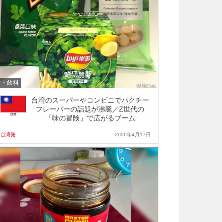
食・飲料
台湾のスーパーやコンビニでパクチー
フレーバーの話題が沸騰／Z世代の
「味の冒険」で広がるブーム
台湾発
2026年4月17日