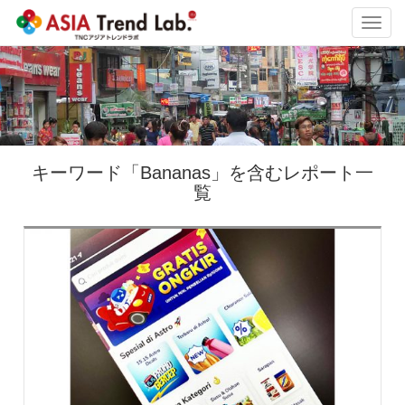
Toggl
navig
キーワード「Bananas」を含むレポート一
覧