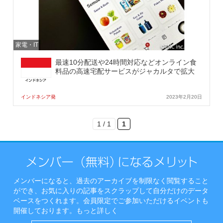
家電・IT
最速10分配送や24時間対応などオンライン食
料品の高速宅配サービスがジャカルタで拡大
インドネシア発
2023年2月20日
1 / 1
1
メンバーになると、過去のアーカイブを制限なく閲覧すること
ができ、お気に入りの記事をスクラップして自分だけのデータ
ベースをつくれます。会員限定でご参加いただけるイベントも
開催しております。
もっと詳しく