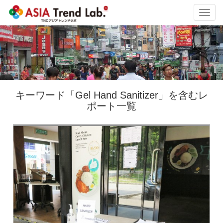
Toggl
navig
キーワード「Gel Hand Sanitizer」を含むレ
ポート一覧