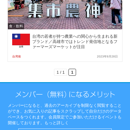
食・飲料
台湾の若者が持つ農業への関心から生まれる新
ブランド／高雄市ではトレンド発信地となるフ
ァーマーズマーケットが注目
台湾発
2023年9月28日
1 / 1
1
メンバーになると、過去のアーカイブを制限なく閲覧すること
ができ、お気に入りの記事をスクラップして自分だけのデータ
ベースをつくれます。会員限定でご参加いただけるイベントも
開催しております。
もっと詳しく