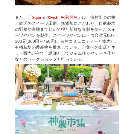
また、「
Squirre l&Fish- 松鼠與魚
」は、漁村出身の劉
上銘氏のスイーツ工房。無添加にこだわり、自家栽培
の野菜や産地まで赴いて得た新鮮な食材を使ったスイ
ーツやパンを製作。スイーツやパンは一つ台湾元80～
100元(360円～450円)。農村コミュニティーと協力し、
有機栽培の農産物を推進している。市集への出店とネ
ット販売が主で、講師としてジャム作りやケーキ作り
などのワークショップも行っている。