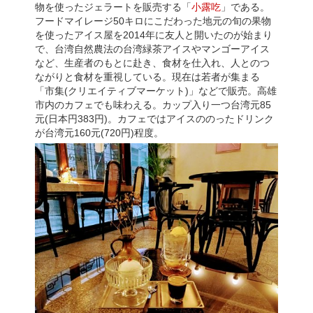
物を使ったジェラートを販売する「
小露吃
」である。
フードマイレージ50キロにこだわった地元の旬の果物
を使ったアイス屋を2014年に友人と開いたのが始まり
で、台湾自然農法の台湾緑茶アイスやマンゴーアイス
など、生産者のもとに赴き、食材を仕入れ、人とのつ
ながりと食材を重視している。現在は若者が集まる
「市集(クリエイティブマーケット)」などで販売。高雄
市内のカフェでも味わえる。カップ入り一つ台湾元85
元(日本円383円)。カフェではアイスののったドリンク
が台湾元160元(720円)程度。