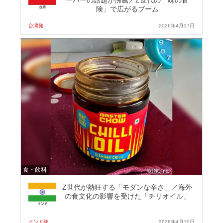
ーバーの話題が沸騰／Z世代の「味の冒
険」で広がるブーム
台湾発
2026年4月17日
食・飲料
Z世代が熱狂する「モダンな辛さ」／海外
の食文化の影響を受けた「チリオイル」
インド発
2026年4月10日