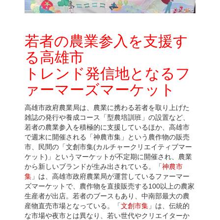
若者の農業参入を支援す
る高雄市
トレンド発信地となるフ
ァーマーズマーケット
高雄市政府農業局は、農業に携わる若者を取り上げた
雑誌の発行や養成コース「型農培訓班」の設置など、
若者の農業参入を積極的に支援しているほか、高雄市
で週末に開催される「神農市集」という農作物の販売
市、民間の「文創市集(カルチャークリエイティブマー
ケット)」というマーケットが不定期に開催され、農業
から新しいブランドが生み出されている。「
神農市
集
」は、高雄市政府農業局が運営しているファーマー
ズマーケットで、農作物を直接販売する100以上の農家
生産者が出店。若者のブースもあり、中南部最大の農
産物直売市場となっている。「
文創市集
」は、伝統的
な市場や夜市とは異なり、若い世代やクリエイターか