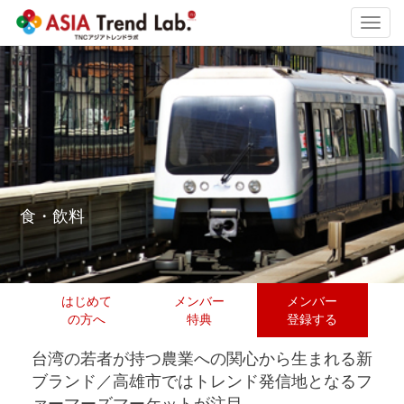
Toggl
navig
食・飲料
はじめて
メンバー
メンバー
の方へ
特典
登録する
台湾の若者が持つ農業への関心から生まれる新
ブランド／高雄市ではトレンド発信地となるフ