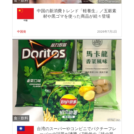
食・飲料
中国の新消費トレンド「軽養生」／五穀素
材や黒ゴマを使った商品が続々登場
中国発
2026年7月1日
食・飲料
台湾のスーパーやコンビニでパクチーフレ