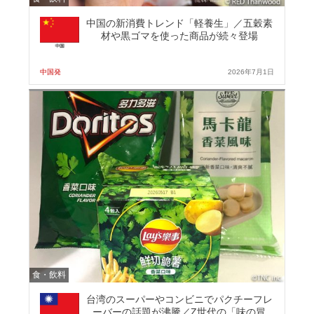
中国の新消費トレンド「軽養生」／五穀素
材や黒ゴマを使った商品が続々登場
中国発
2026年7月1日
食・飲料
台湾のスーパーやコンビニでパクチーフレ
ーバーの話題が沸騰／Z世代の「味の冒