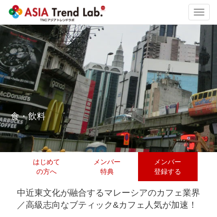
Toggl
navig
食・飲料
はじめて
メンバー
メンバー
の方へ
特典
登録する
中近東文化が融合するマレーシアのカフェ業界
／高級志向なブティック&カフェ人気が加速！