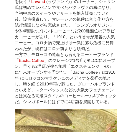
を扱う「
Lavand
(ラヴァンド)」のオーナー、シェリン
氏は初めてレバノンで食べたバクラヴァの虜になり、
当初中東のスイーツやデザートを輸入販売していた
後、設備投資して、マレーシアの気候に合う作り方を
試行錯誤しながら完成させた。「シングルオリジン」
や3-4種類のブレンドコーヒーなど200種類位のアラビ
カコーヒーがあり、「1910」という番号が定番の人気
コーヒー。コロナ禍で売上げは一気に落ち危機に見舞
われたが、現在はコロナ前よりも順調だ。
一方で、モロッコの遺産とも言えるコーヒーブランド
「
Bacha Coffee
」のマレーシア1号店がKLCCにオープ
ン、早くも2号店が複合施設「エクスチェンジ TRX」
に年末オープンする予定だ。「Bacha Coffee」は1910
年 にモロッコのマラケシュのメディナを発祥の地と
し、時を経て2019年再び蘇った、グローバルブランド
といえど、スターバックスなどの大衆カフェチェーン
とは異なる高級スタイルのコーヒールーム&ブティック
だ。シンガポールにはすでに4店舗を展開している。