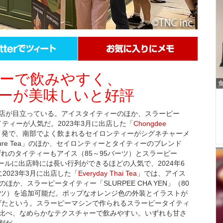
ーで飲みやすく、
ーが美味しいと好評
店が目立っている。アイスタイティーのほか、スラーピー
イティーが人気だ。2023年3月に出店した「
Chongdee
イ発で、南部でよく飲まれるセイロンティーがシグネチャーメ
ure Tea」のほか、セイロンティーとタイティーのブレンド
イン商品。いずれのタイティーもアイス（85～95バーツ）とスラーピー
ールに出店時には長い行列ができるほどの人気で、2024年6
2023年3月に出店した「
Everyday Thai Tea
」では、アイス
ツ）のほか、スラーピータイティー「SLURPEE CHA YEN」（80
ーツ）を追加可能だ。ポップなオレンジ色の外装とイラストが
り上げたという。スラーピーマシンで作られるスラーピータイティ
比べ、なめらかなテクスチャーで飲みやすい。いずれも甘さ
判だ。