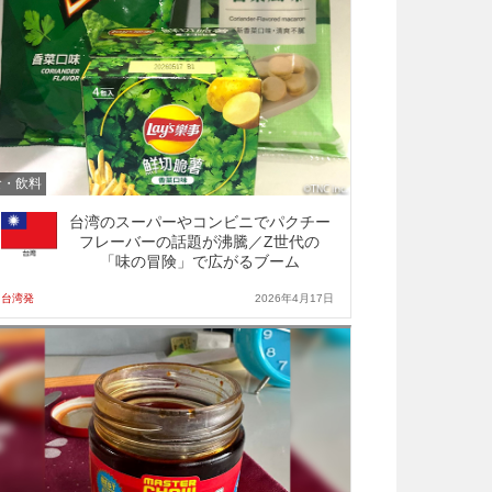
食・飲料
台湾のスーパーやコンビニでパクチー
フレーバーの話題が沸騰／Z世代の
「味の冒険」で広がるブーム
台湾発
2026年4月17日