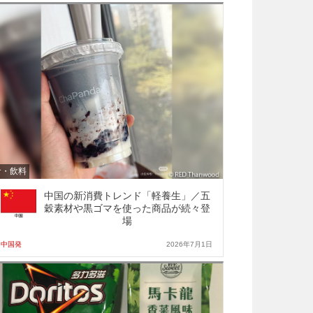
食・飲料
中国の新消費トレンド「軽養生」／五
穀素材や黒ゴマを使った商品が続々登
場
中国発
2026年7月1日