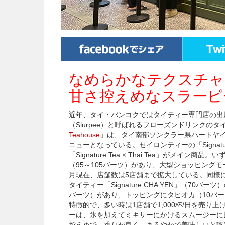
なめらかなテクスチャ
甘さ控えめなスラーピ
近年、タイ・バンコクではタイティー専門店の出
（Slurpee）と呼ばれるフローズンドリンクのタ
Teahouse
」は、タイ南部ソンクラー県ハートヤ
ニューとなっている。セイロンティーの「Signat
「Signature Tea × Thai Tea」がメ
（95～105バーツ）があり、大型ショッピングモ
月現在、店舗数は5店舗まで拡大している。同様に
タイティー「Signature CHA YEN」（70バー
バーツ）があり、トッピングにタピオカ（10バ
特徴的で、多い時は1店舗で1,000杯/日を売
ーは、氷を加えてミキサーにかけるスムージーに
控えめで、香りが良く、まろやかで美味しいと評