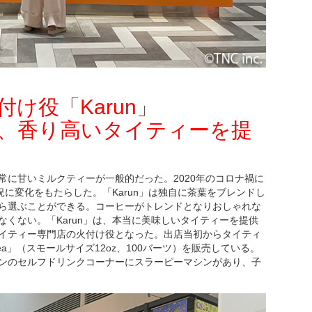
け役「Karun」
、香り高いタイティーを提
常に甘いミルクティーが一般的だった。2020年のコロナ禍に
況に変化をもたらした。「Karun」は独自に茶葉をブレンドし
ら選ぶことができる。コーヒーがトレンドとなりおしゃれな
くない。「Karun」は、本当に美味しいタイティーを提供
イティー専門店の火付け役となった。出店当初からタイティ
ai Tea」（スモールサイズ12oz、100バーツ）を販売している。
ンのセルフドリンクコーナーにスラーピーマシンがあり、子