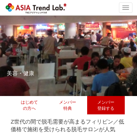
Toggl
navig
美容・健康
はじめて
メンバー
メンバー
の方へ
特典
登録する
Z世代の間で脱毛需要が高まるフィリピン／低
価格で施術を受けられる脱毛サロンが人気