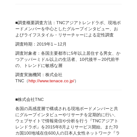
■調査概要調査方法：TNCアジアトレンドラボ、現地ボ
ードメンバーを中心としたグループインタビュー、お
よびライフスタイル・リサーチャーによる定性調査
調査時期：2019年1～12月
調査対象者：各国主要都市に5年以上居住する男女、か
つアッパーミドル以上の生活者、10代後半～20代前半
の、トレンドに敏感な層
調査実施機関：株式会社
TNC（
http
://www.tenace.co.jp
/
）
■株式会社TNC
各国の高感度層で構成される現地ボードメンバーと共
にグループインタビューやリサーチを定期的に行い、
ウェブサイトで情報発信や分析を行う『TNCアジアト
レンドラボ』を2015年8月よりサービス開始。また70
カ国100地域在住600人の日本人女性ネットワーク『ラ