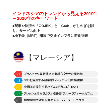
インドネシアのトレンドから見える
2019年
～2020年のキーワード
■
配車や決済の「
GOJEK
」と「
Grab
」が
しのぎを削
り、サービス向上
■
地下鉄（
MRT
）開通で交通インフラに変化到来
【マレーシア】