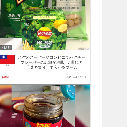
食・飲料
台湾のスーパーやコンビニでパクチー
フレーバーの話題が沸騰／Z世代の
「味の冒険」で広がるブーム
台湾発
2026年4月17日