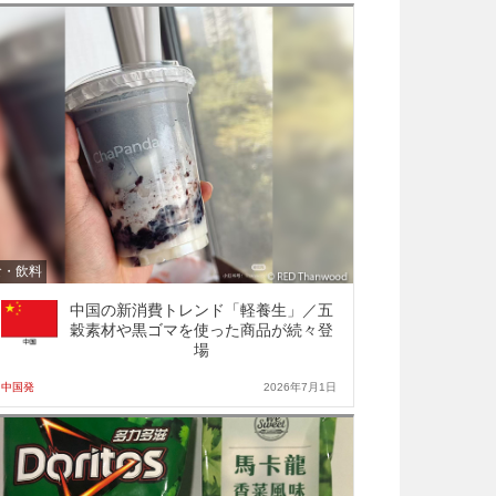
食・飲料
中国の新消費トレンド「軽養生」／五
穀素材や黒ゴマを使った商品が続々登
場
中国発
2026年7月1日