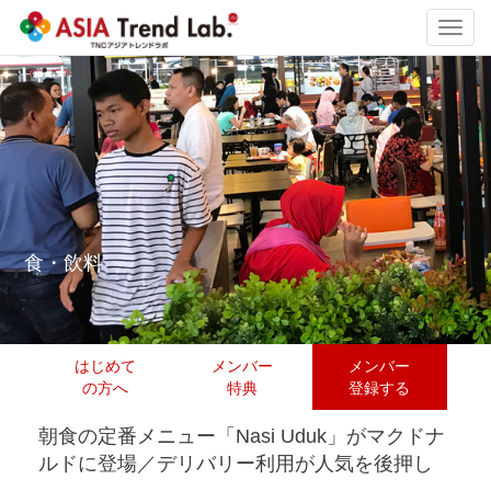
Toggl
navig
食・飲料
はじめて
メンバー
メンバー
の方へ
特典
登録する
朝食の定番メニュー「Nasi Uduk」がマクドナ
ルドに登場／デリバリー利用が人気を後押し