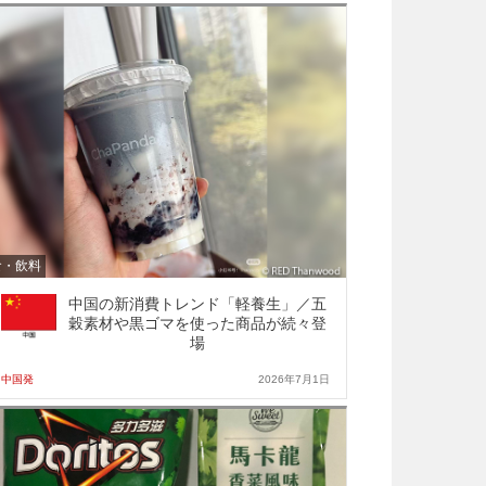
食・飲料
中国の新消費トレンド「軽養生」／五
穀素材や黒ゴマを使った商品が続々登
場
中国発
2026年7月1日