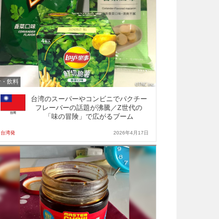
食・飲料
台湾のスーパーやコンビニでパクチー
フレーバーの話題が沸騰／Z世代の
「味の冒険」で広がるブーム
台湾発
2026年4月17日