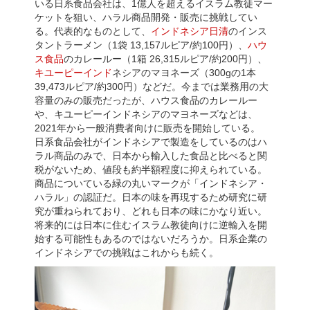
いる日系食品会社は、1億人を超えるイスラム教徒マー
ケットを狙い、ハラル商品開発・販売に挑戦してい
る。代表的なものとして、
インドネシア日清
のインス
タントラーメン（1袋 13,157ルピア/約100円）、
ハウ
ス食品
のカレールー（1箱 26,315ルピア/約200円）、
キユーピーインド
ネシアのマヨネーズ（300gの1本
39,473ルピア/約300円）などだ。今までは業務用の大
容量のみの販売だったが、ハウス食品のカレールー
や、キユーピーインドネシアのマヨネーズなどは、
2021年から一般消費者向けに販売を開始している。
日系食品会社がインドネシアで製造をしているのはハ
ラル商品のみで、日本から輸入した食品と比べると関
税がないため、値段も約半額程度に抑えられている。
商品についている緑の丸いマークが「インドネシア・
ハラル」の認証だ。日本の味を再現するため研究に研
究が重ねられており、どれも日本の味にかなり近い。
将来的には日本に住むイスラム教徒向けに逆輸入を開
始する可能性もあるのではないだろうか。日系企業の
インドネシアでの挑戦はこれからも続く。