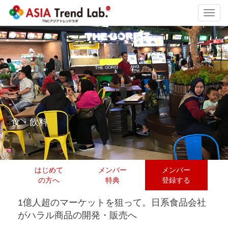
Toggl
navig
食・飲料
はじめて
メンバー
メンバー
の方へ
特典
登録する
1億人超のマーケットを狙って。日系食品会社
がハラル商品の開発・販売へ