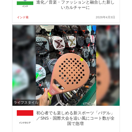
進化／音楽・ファッションと融合した新し
いカルチャーに
インド発
2026年4月3日
ライフスタイル
初心者でも楽しめる新スポーツ「パデル」
／SNS・国際大会を追い風にコート数が全
国で急増