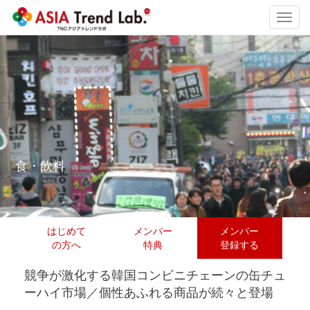
Toggl
navig
食・飲料
はじめて
メンバー
メンバー
の方へ
特典
登録する
競争が激化する韓国コンビニチェーンの缶チュ
ーハイ市場／個性あふれる商品が続々と登場