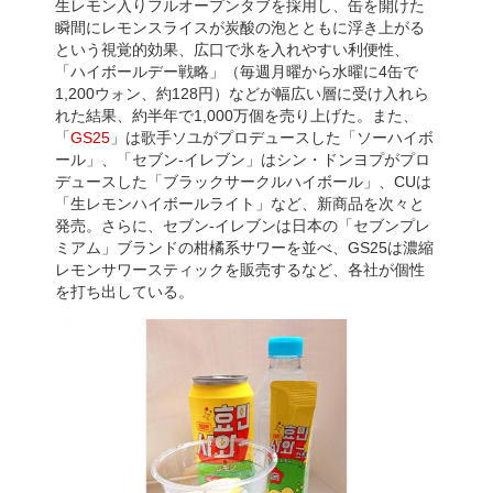
生レモン入りフルオープンタブを採用し、缶を開けた
瞬間にレモンスライスが炭酸の泡とともに浮き上がる
という視覚的効果、広口で氷を入れやすい利便性、
「ハイボールデー戦略」（毎週月曜から水曜に4缶で
1,200ウォン、約128円）などが幅広い層に受け入れら
れた結果、約半年で1,000万個を売り上げた。また、
「
GS25
」は歌手ソユがプロデュースした「ソーハイボ
ール」、「セブン-イレブン」はシン・ドンヨプがプロ
デュースした「ブラックサークルハイボール」、CUは
「生レモンハイボールライト」など、新商品を次々と
発売。さらに、セブン-イレブンは日本の「セブンプレ
ミアム」ブランドの柑橘系サワーを並べ、GS25は濃縮
レモンサワースティックを販売するなど、各社が個性
を打ち出している。