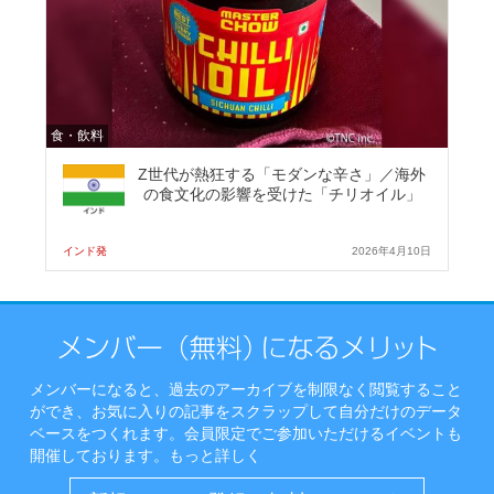
食・飲料
Z世代が熱狂する「モダンな辛さ」／海外
の食文化の影響を受けた「チリオイル」
インド発
2026年4月10日
メンバーになると、過去のアーカイブを制限なく閲覧すること
ができ、お気に入りの記事をスクラップして自分だけのデータ
ベースをつくれます。会員限定でご参加いただけるイベントも
開催しております。
もっと詳しく