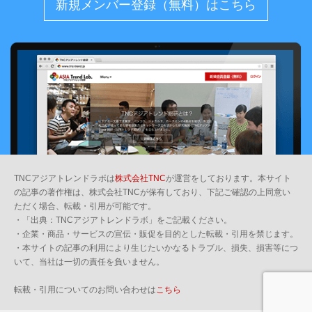
新規メンバー登録（無料）はこちら
TNCアジアトレンドラボは
株式会社TNC
が運営をしております。本サイト
の記事の著作権は、株式会社TNCが保有しており、下記ご確認の上同意い
ただく場合、転載・引用が可能です。
・「出典：TNCアジアトレンドラボ」をご記載ください。
・企業・商品・サービスの宣伝・販促を目的とした転載・引用を禁じます。
・本サイトの記事の利用により生じたいかなるトラブル、損失、損害等につ
いて、当社は一切の責任を負いません。
転載・引用についてのお問い合わせは
こちら