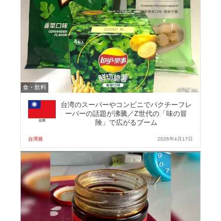
食・飲料
台湾のスーパーやコンビニでパクチーフレ
ーバーの話題が沸騰／Z世代の「味の冒
険」で広がるブーム
台湾発
2026年4月17日