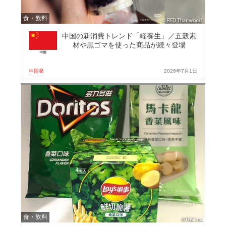
食・飲料
中国の新消費トレンド「軽養生」／五穀素
材や黒ゴマを使った商品が続々登場
中国発
2026年7月1日
食・飲料