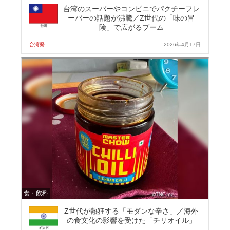
台湾のスーパーやコンビニでパクチーフレ
ーバーの話題が沸騰／Z世代の「味の冒
険」で広がるブーム
台湾発
2026年4月17日
食・飲料
Z世代が熱狂する「モダンな辛さ」／海外
の食文化の影響を受けた「チリオイル」