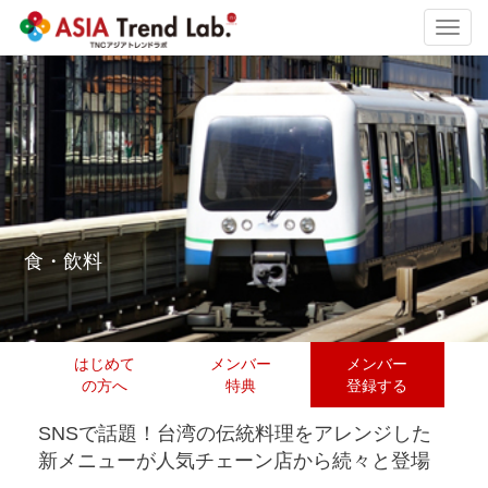
Toggl
navig
食・飲料
はじめて
メンバー
メンバー
の方へ
特典
登録する
SNSで話題！台湾の伝統料理をアレンジした
新メニューが人気チェーン店から続々と登場