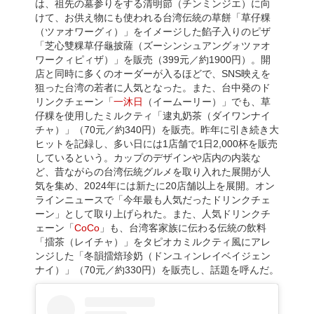
は、祖先の墓参りをする清明節（チンミンジエ）に向
けて、お供え物にも使われる台湾伝統の草餅「草仔粿
（ツァオワーグィ）」をイメージした餡子入りのピザ
「芝心雙粿草仔龜披薩（ズーシンシュアングォツァオ
ワークィピィザ）」を販売（399元／約1900円）。開
店と同時に多くのオーダーが入るほどで、SNS映えを
狙った台湾の若者に人気となった。また、台中発のド
リンクチェーン「
一沐日
（イームーリー）」でも、草
仔粿を使用したミルクティ「逮丸奶茶（ダイワンナイ
チャ）」（70元／約340円）を販売。昨年に引き続き大
ヒットを記録し、多い日には1店舗で1日2,000杯を販売
しているという。カップのデザインや店内の内装な
ど、昔ながらの台湾伝統グルメを取り入れた展開が人
気を集め、2024年には新たに20店舗以上を展開。オン
ラインニュースで「今年最も人気だったドリンクチェ
ーン」として取り上げられた。また、人気ドリンクチ
ェーン「
CoCo
」も、台湾客家族に伝わる伝統の飲料
「擂茶（レイチャ）」をタピオカミルクティ風にアレ
ンジした「冬韻擂焙珍奶（ドンユィンレイベイジェン
ナイ）」（70元／約330円）を販売し、話題を呼んだ。